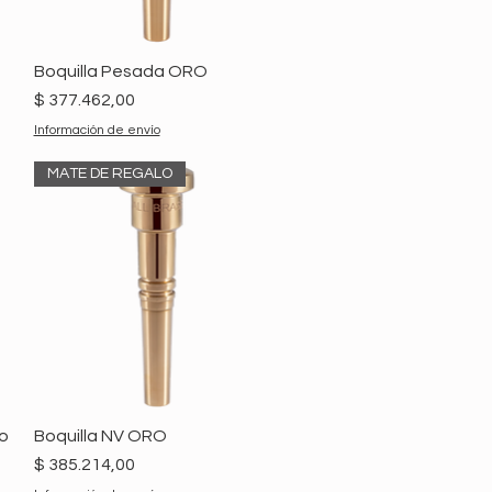
Boquilla Pesada ORO
Precio
$ 377.462,00
Información de envío
MATE DE REGALO
lo
Boquilla NV ORO
Precio
$ 385.214,00