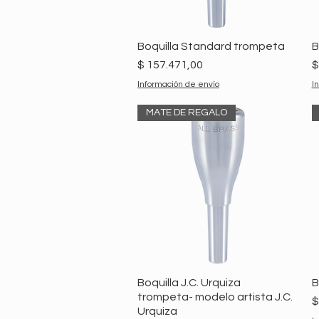
Boquilla Standard trompeta
B
Precio
P
$ 157.471,00
$
Información de envío
I
MATE DE REGALO
Boquilla J.C. Urquiza
B
trompeta- modelo artista J.C.
P
$
Urquiza