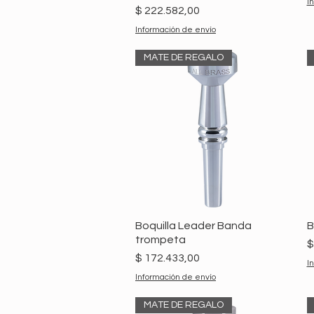
I
Precio
$ 222.582,00
Información de envío
MATE DE REGALO
Boquilla Leader Banda
B
trompeta
P
$
Precio
$ 172.433,00
I
Información de envío
MATE DE REGALO