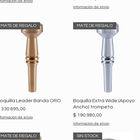
nformación de envío
Información de envío
MATE DE REGALO
MATE DE REGALO
oquilla Leader Banda ORO
Boquilla Extra Wide (Apoyo
Ancho) trompeta
recio
 330.695,00
Precio
$ 190.980,00
nformación de envío
Información de envío
MATE DE REGALO
SIN STOCK