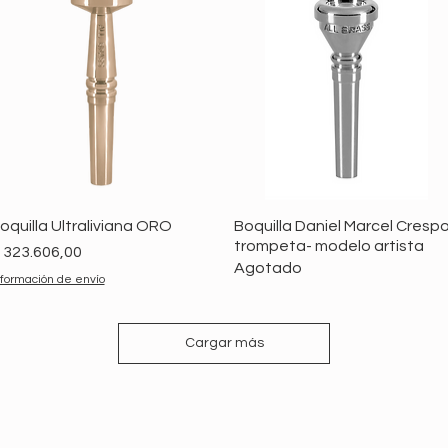
oquilla Ultraliviana ORO
Boquilla Daniel Marcel Cresp
trompeta- modelo artista
recio
 323.606,00
Agotado
nformación de envío
Cargar más