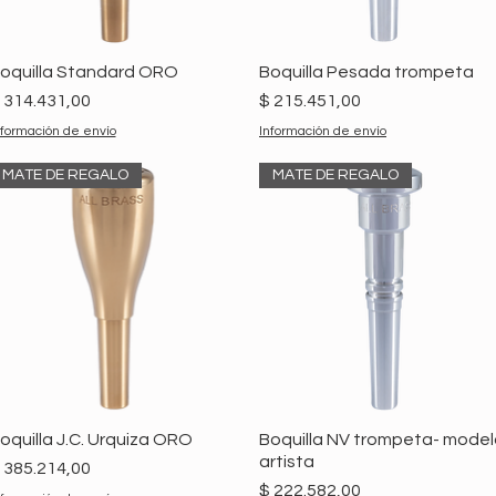
oquilla Standard ORO
Boquilla Pesada trompeta
recio
Precio
 314.431,00
$ 215.451,00
nformación de envío
Información de envío
MATE DE REGALO
MATE DE REGALO
oquilla J.C. Urquiza ORO
Boquilla NV trompeta- mode
artista
recio
 385.214,00
Precio
$ 222.582,00