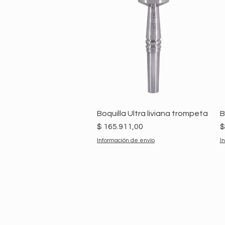
Boquilla Ultra liviana trompeta
B
Precio
P
$ 165.911,00
$
Información de envío
I