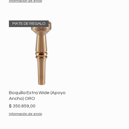
Información de envío
MATE DE REGALO
Boquilla Extra Wide (Apoyo
Ancho) ORO
Precio
$ 350.859,00
Información de envío