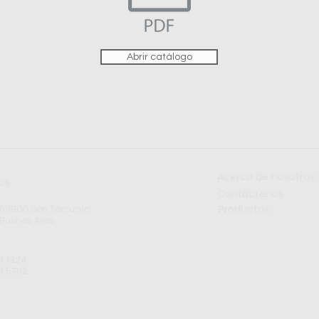
Abrir catálogo
Acerca de nosotros
os
Contáctenos
Productos
B1611BDQ Don Torcuato,
 Buenos Aires
4 1324
9 5702