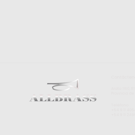
Contácten
Arata 1160, 
Provincia de
Teléfono:
+54 9 11 405
+54 9 11 249